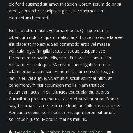
eleifend euismod sit amet in sapien. Lorem ipsum dolor sit
amet, consectetur adipiscing elit. In condimentum
elementum hendrerit.
Nulla id rutrum nibh, vel ornare odio. Quisque ut nisi
bibendum dolor aliquam malesuada. Fusce molestie laoreet
elit placerat molestie. Sed commodo eros vel massa
vehicula, eget fringilla lectus tristique. Suspendisse
fermentum convallis felis, vitae finibus elit convallis in.
Aliquam erat volutpat. Mauris posuere ligula interdum
ullamcorper accumsan. Aenean ut diam eu velit feugiat
iaculis eu vel augue. Vivamus suscipit volutpat nibh, at
condimentum nisi accumsan mollis. Nam tristique
accumsan lacus. Proin ultricies est et blandit lobortis.
Curabitur a pretium metus, sit amet pulvinar nunc. Donec
sagittis urna sit amet enim eleifend, ac finibus eros cursus.
Aenean a sapien sollicitudin, consequat lorem sit amet,
sollicitudin justo. Morbi id mauris mauris.
By :
admin
barber
,
beauty
,
clear
,
gallery